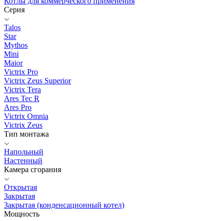
Котлы для коммерческого применения
Серия
Talos
Star
Mythos
Mini
Maior
Victrix Pro
Victrix Zeus Superior
Victrix Tera
Ares Tec R
Ares Pro
Victrix Omnia
Victrix Zeus
Тип монтажа
Напольный
Настенный
Камера сгорания
Открытая
Закрытая
Закрытая (конденсационный котел)
Мощность