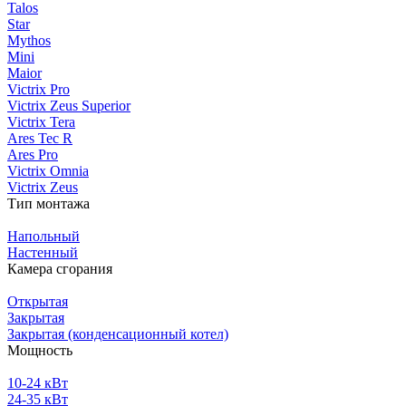
Talos
Star
Mythos
Mini
Maior
Victrix Pro
Victrix Zeus Superior
Victrix Tera
Ares Tec R
Ares Pro
Victrix Omnia
Victrix Zeus
Тип монтажа
Напольный
Настенный
Камера сгорания
Открытая
Закрытая
Закрытая (конденсационный котел)
Мощность
10-24 кВт
24-35 кВт