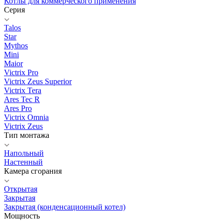
Котлы для коммерческого применения
Серия
Talos
Star
Mythos
Mini
Maior
Victrix Pro
Victrix Zeus Superior
Victrix Tera
Ares Tec R
Ares Pro
Victrix Omnia
Victrix Zeus
Тип монтажа
Напольный
Настенный
Камера сгорания
Открытая
Закрытая
Закрытая (конденсационный котел)
Мощность