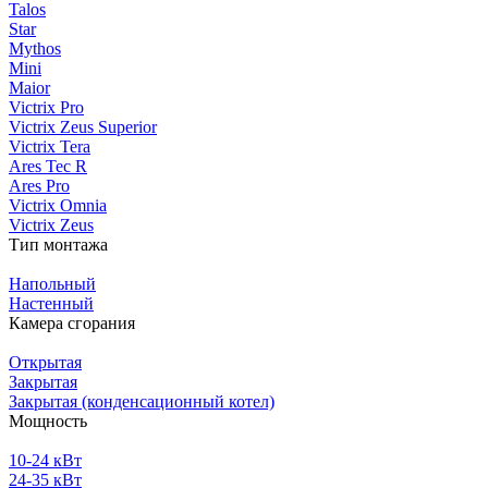
Talos
Star
Mythos
Mini
Maior
Victrix Pro
Victrix Zeus Superior
Victrix Tera
Ares Tec R
Ares Pro
Victrix Omnia
Victrix Zeus
Тип монтажа
Напольный
Настенный
Камера сгорания
Открытая
Закрытая
Закрытая (конденсационный котел)
Мощность
10-24 кВт
24-35 кВт