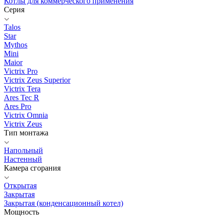
Котлы для коммерческого применения
Серия
Talos
Star
Mythos
Mini
Maior
Victrix Pro
Victrix Zeus Superior
Victrix Tera
Ares Tec R
Ares Pro
Victrix Omnia
Victrix Zeus
Тип монтажа
Напольный
Настенный
Камера сгорания
Открытая
Закрытая
Закрытая (конденсационный котел)
Мощность