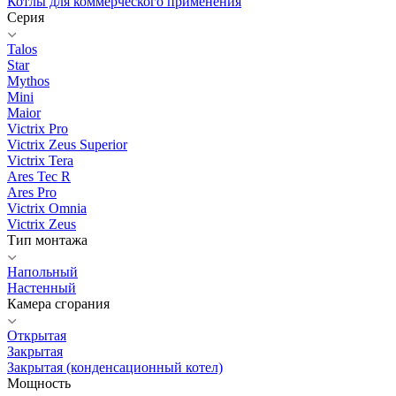
Котлы для коммерческого применения
Серия
Talos
Star
Mythos
Mini
Maior
Victrix Pro
Victrix Zeus Superior
Victrix Tera
Ares Tec R
Ares Pro
Victrix Omnia
Victrix Zeus
Тип монтажа
Напольный
Настенный
Камера сгорания
Открытая
Закрытая
Закрытая (конденсационный котел)
Мощность