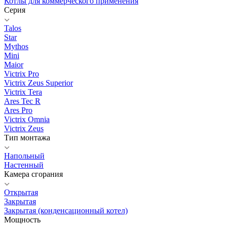
Котлы для коммерческого применения
Серия
Talos
Star
Mythos
Mini
Maior
Victrix Pro
Victrix Zeus Superior
Victrix Tera
Ares Tec R
Ares Pro
Victrix Omnia
Victrix Zeus
Тип монтажа
Напольный
Настенный
Камера сгорания
Открытая
Закрытая
Закрытая (конденсационный котел)
Мощность