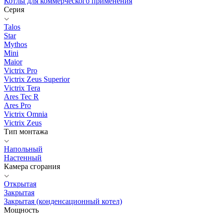
Котлы для коммерческого применения
Серия
Talos
Star
Mythos
Mini
Maior
Victrix Pro
Victrix Zeus Superior
Victrix Tera
Ares Tec R
Ares Pro
Victrix Omnia
Victrix Zeus
Тип монтажа
Напольный
Настенный
Камера сгорания
Открытая
Закрытая
Закрытая (конденсационный котел)
Мощность