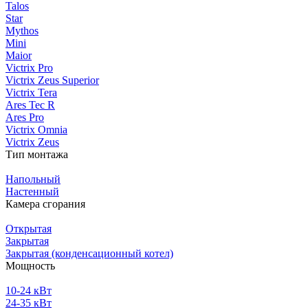
Talos
Star
Mythos
Mini
Maior
Victrix Pro
Victrix Zeus Superior
Victrix Tera
Ares Tec R
Ares Pro
Victrix Omnia
Victrix Zeus
Тип монтажа
Напольный
Настенный
Камера сгорания
Открытая
Закрытая
Закрытая (конденсационный котел)
Мощность
10-24 кВт
24-35 кВт