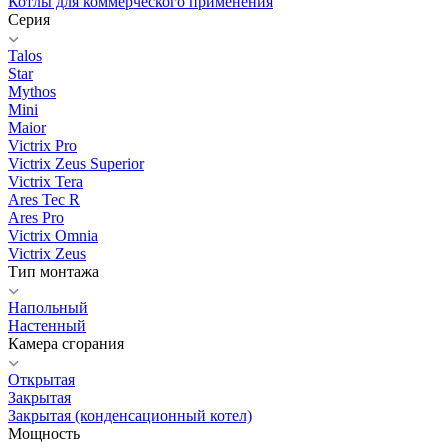
Котлы для коммерческого применения
Серия
Talos
Star
Mythos
Mini
Maior
Victrix Pro
Victrix Zeus Superior
Victrix Tera
Ares Tec R
Ares Pro
Victrix Omnia
Victrix Zeus
Тип монтажа
Напольный
Настенный
Камера сгорания
Открытая
Закрытая
Закрытая (конденсационный котел)
Мощность