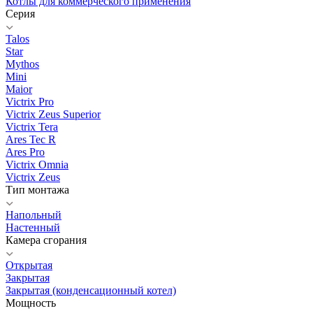
Котлы для коммерческого применения
Серия
Talos
Star
Mythos
Mini
Maior
Victrix Pro
Victrix Zeus Superior
Victrix Tera
Ares Tec R
Ares Pro
Victrix Omnia
Victrix Zeus
Тип монтажа
Напольный
Настенный
Камера сгорания
Открытая
Закрытая
Закрытая (конденсационный котел)
Мощность