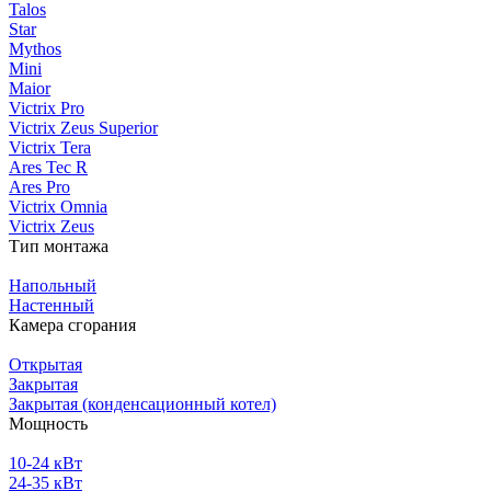
Talos
Star
Mythos
Mini
Maior
Victrix Pro
Victrix Zeus Superior
Victrix Tera
Ares Tec R
Ares Pro
Victrix Omnia
Victrix Zeus
Тип монтажа
Напольный
Настенный
Камера сгорания
Открытая
Закрытая
Закрытая (конденсационный котел)
Мощность
10-24 кВт
24-35 кВт