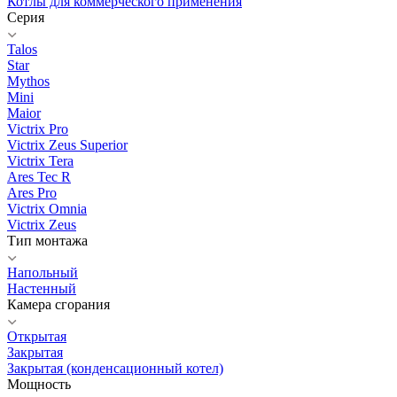
Котлы для коммерческого применения
Серия
Talos
Star
Mythos
Mini
Maior
Victrix Pro
Victrix Zeus Superior
Victrix Tera
Ares Tec R
Ares Pro
Victrix Omnia
Victrix Zeus
Тип монтажа
Напольный
Настенный
Камера сгорания
Открытая
Закрытая
Закрытая (конденсационный котел)
Мощность