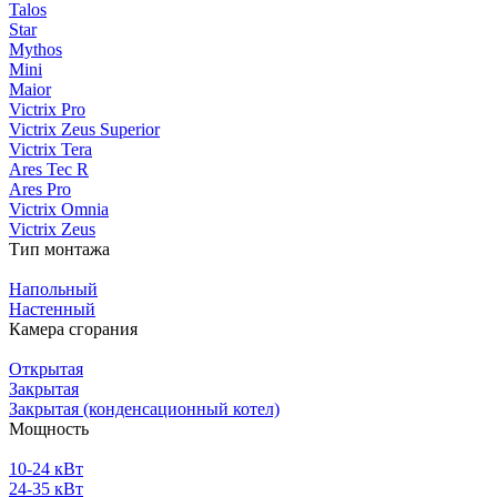
Talos
Star
Mythos
Mini
Maior
Victrix Pro
Victrix Zeus Superior
Victrix Tera
Ares Tec R
Ares Pro
Victrix Omnia
Victrix Zeus
Тип монтажа
Напольный
Настенный
Камера сгорания
Открытая
Закрытая
Закрытая (конденсационный котел)
Мощность
10-24 кВт
24-35 кВт