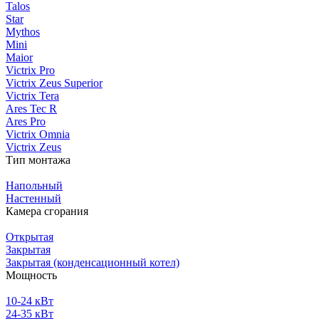
Talos
Star
Mythos
Mini
Maior
Victrix Pro
Victrix Zeus Superior
Victrix Tera
Ares Tec R
Ares Pro
Victrix Omnia
Victrix Zeus
Тип монтажа
Напольный
Настенный
Камера сгорания
Открытая
Закрытая
Закрытая (конденсационный котел)
Мощность
10-24 кВт
24-35 кВт