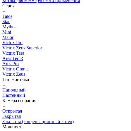
Котлы для коммерческого применения
Серия
Talos
Star
Mythos
Mini
Maior
Victrix Pro
Victrix Zeus Superior
Victrix Tera
Ares Tec R
Ares Pro
Victrix Omnia
Victrix Zeus
Тип монтажа
Напольный
Настенный
Камера сгорания
Открытая
Закрытая
Закрытая (конденсационный котел)
Мощность