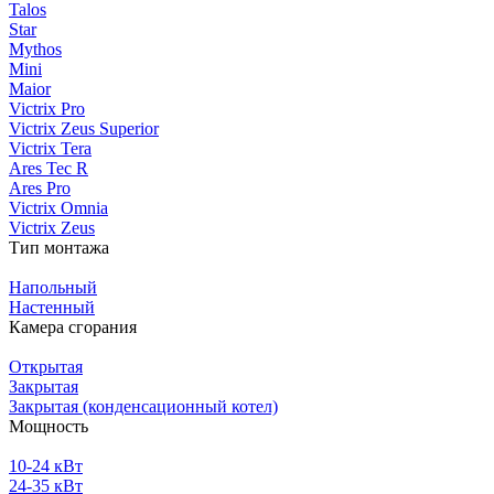
Talos
Star
Mythos
Mini
Maior
Victrix Pro
Victrix Zeus Superior
Victrix Tera
Ares Tec R
Ares Pro
Victrix Omnia
Victrix Zeus
Тип монтажа
Напольный
Настенный
Камера сгорания
Открытая
Закрытая
Закрытая (конденсационный котел)
Мощность
10-24 кВт
24-35 кВт