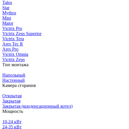
Talos
Star
Mythos
Mini
Maior
Victrix Pro
Victrix Zeus Superior
Victrix Tera
Ares Tec R
Ares Pro
Victrix Omnia
Victrix Zeus
Тип монтажа
Напольный
Настенный
Камера сгорания
Открытая
Закрытая
Закрытая (конденсационный котел)
Мощность
10-24 кВт
24-35 кВт