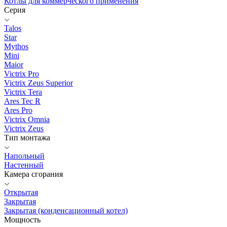
Котлы для коммерческого применения
Серия
Talos
Star
Mythos
Mini
Maior
Victrix Pro
Victrix Zeus Superior
Victrix Tera
Ares Tec R
Ares Pro
Victrix Omnia
Victrix Zeus
Тип монтажа
Напольный
Настенный
Камера сгорания
Открытая
Закрытая
Закрытая (конденсационный котел)
Мощность