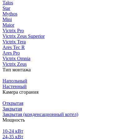
Talos
Star
Mythos
Mini
Maior
Victrix Pro
Victrix Zeus Superior
Victrix Tera
Ares Tec R
Ares Pro
Victrix Omnia
Victrix Zeus
Тип монтажа
Напольный
Настенный
Камера сгорания
Открытая
Закрытая
Закрытая (конденсационный котел)
Мощность
10-24 кВт
24-35 кВт