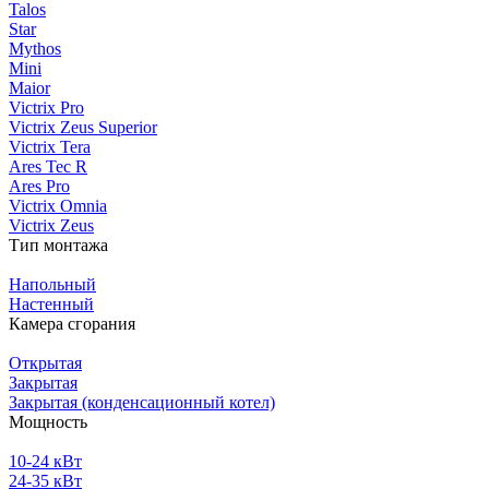
Talos
Star
Mythos
Mini
Maior
Victrix Pro
Victrix Zeus Superior
Victrix Tera
Ares Tec R
Ares Pro
Victrix Omnia
Victrix Zeus
Тип монтажа
Напольный
Настенный
Камера сгорания
Открытая
Закрытая
Закрытая (конденсационный котел)
Мощность
10-24 кВт
24-35 кВт