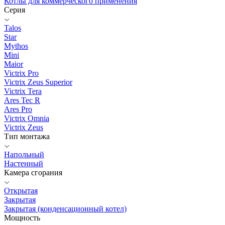
Котлы для коммерческого применения
Серия
Talos
Star
Mythos
Mini
Maior
Victrix Pro
Victrix Zeus Superior
Victrix Tera
Ares Tec R
Ares Pro
Victrix Omnia
Victrix Zeus
Тип монтажа
Напольный
Настенный
Камера сгорания
Открытая
Закрытая
Закрытая (конденсационный котел)
Мощность