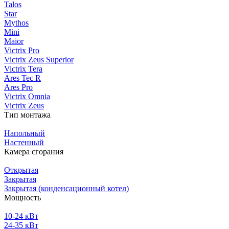
Talos
Star
Mythos
Mini
Maior
Victrix Pro
Victrix Zeus Superior
Victrix Tera
Ares Tec R
Ares Pro
Victrix Omnia
Victrix Zeus
Тип монтажа
Напольный
Настенный
Камера сгорания
Открытая
Закрытая
Закрытая (конденсационный котел)
Мощность
10-24 кВт
24-35 кВт