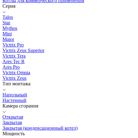
Котлы для коммерческого применения
Серия
Talos
Star
Mythos
Mini
Maior
Victrix Pro
Victrix Zeus Superior
Victrix Tera
Ares Tec R
Ares Pro
Victrix Omnia
Victrix Zeus
Тип монтажа
Напольный
Настенный
Камера сгорания
Открытая
Закрытая
Закрытая (конденсационный котел)
Мощность