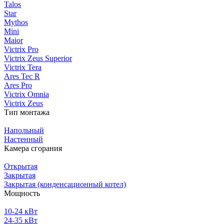
Talos
Star
Mythos
Mini
Maior
Victrix Pro
Victrix Zeus Superior
Victrix Tera
Ares Tec R
Ares Pro
Victrix Omnia
Victrix Zeus
Тип монтажа
Напольный
Настенный
Камера сгорания
Открытая
Закрытая
Закрытая (конденсационный котел)
Мощность
10-24 кВт
24-35 кВт