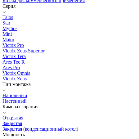
Котлы для коммерческого применения
Серия
Talos
Star
Mythos
Mini
Maior
Victrix Pro
Victrix Zeus Superior
Victrix Tera
Ares Tec R
Ares Pro
Victrix Omnia
Victrix Zeus
Тип монтажа
Напольный
Настенный
Камера сгорания
Открытая
Закрытая
Закрытая (конденсационный котел)
Мощность