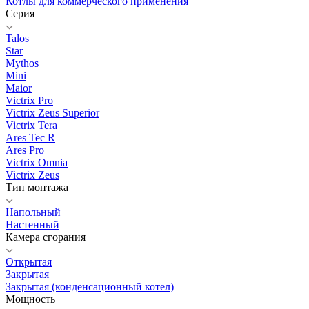
Котлы для коммерческого применения
Серия
Talos
Star
Mythos
Mini
Maior
Victrix Pro
Victrix Zeus Superior
Victrix Tera
Ares Tec R
Ares Pro
Victrix Omnia
Victrix Zeus
Тип монтажа
Напольный
Настенный
Камера сгорания
Открытая
Закрытая
Закрытая (конденсационный котел)
Мощность