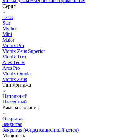
Котлы для коммерческого применения
Серия
Talos
Star
Mythos
Mini
Maior
Victrix Pro
Victrix Zeus Superior
Victrix Tera
Ares Tec R
Ares Pro
Victrix Omnia
Victrix Zeus
Тип монтажа
Напольный
Настенный
Камера сгорания
Открытая
Закрытая
Закрытая (конденсационный котел)
Мощность