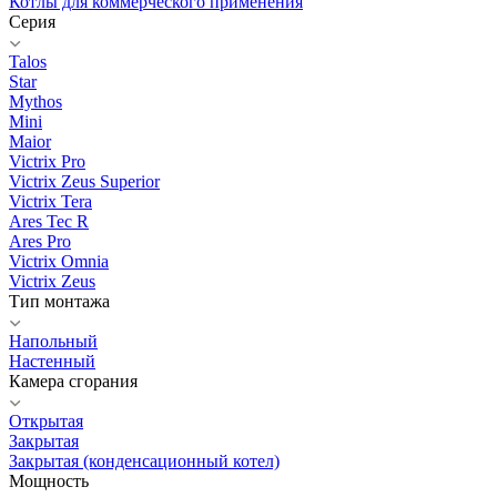
Котлы для коммерческого применения
Серия
Talos
Star
Mythos
Mini
Maior
Victrix Pro
Victrix Zeus Superior
Victrix Tera
Ares Tec R
Ares Pro
Victrix Omnia
Victrix Zeus
Тип монтажа
Напольный
Настенный
Камера сгорания
Открытая
Закрытая
Закрытая (конденсационный котел)
Мощность