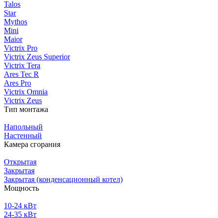
Talos
Star
Mythos
Mini
Maior
Victrix Pro
Victrix Zeus Superior
Victrix Tera
Ares Tec R
Ares Pro
Victrix Omnia
Victrix Zeus
Тип монтажа
Напольный
Настенный
Камера сгорания
Открытая
Закрытая
Закрытая (конденсационный котел)
Мощность
10-24 кВт
24-35 кВт