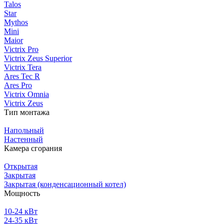
Talos
Star
Mythos
Mini
Maior
Victrix Pro
Victrix Zeus Superior
Victrix Tera
Ares Tec R
Ares Pro
Victrix Omnia
Victrix Zeus
Тип монтажа
Напольный
Настенный
Камера сгорания
Открытая
Закрытая
Закрытая (конденсационный котел)
Мощность
10-24 кВт
24-35 кВт