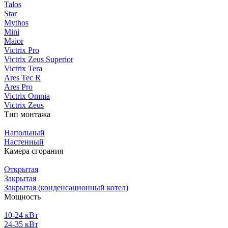
Talos
Star
Mythos
Mini
Maior
Victrix Pro
Victrix Zeus Superior
Victrix Tera
Ares Tec R
Ares Pro
Victrix Omnia
Victrix Zeus
Тип монтажа
Напольный
Настенный
Камера сгорания
Открытая
Закрытая
Закрытая (конденсационный котел)
Мощность
10-24 кВт
24-35 кВт