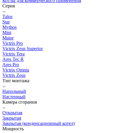
Котлы для коммерческого применения
Серия
Talos
Star
Mythos
Mini
Maior
Victrix Pro
Victrix Zeus Superior
Victrix Tera
Ares Tec R
Ares Pro
Victrix Omnia
Victrix Zeus
Тип монтажа
Напольный
Настенный
Камера сгорания
Открытая
Закрытая
Закрытая (конденсационный котел)
Мощность