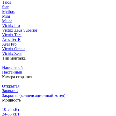
Talos
Star
Mythos
Mini
Maior
Victrix Pro
Victrix Zeus Superior
Victrix Tera
Ares Tec R
Ares Pro
Victrix Omnia
Victrix Zeus
Тип монтажа
Напольный
Настенный
Камера сгорания
Открытая
Закрытая
Закрытая (конденсационный котел)
Мощность
10-24 кВт
24-35 кВт