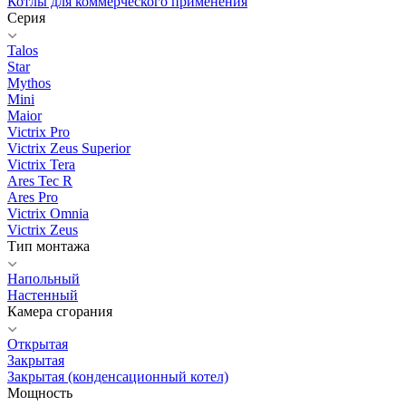
Котлы для коммерческого применения
Серия
Talos
Star
Mythos
Mini
Maior
Victrix Pro
Victrix Zeus Superior
Victrix Tera
Ares Tec R
Ares Pro
Victrix Omnia
Victrix Zeus
Тип монтажа
Напольный
Настенный
Камера сгорания
Открытая
Закрытая
Закрытая (конденсационный котел)
Мощность