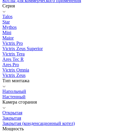
Котлы для коммерческого применения
Серия
Talos
Star
Mythos
Mini
Maior
Victrix Pro
Victrix Zeus Superior
Victrix Tera
Ares Tec R
Ares Pro
Victrix Omnia
Victrix Zeus
Тип монтажа
Напольный
Настенный
Камера сгорания
Открытая
Закрытая
Закрытая (конденсационный котел)
Мощность