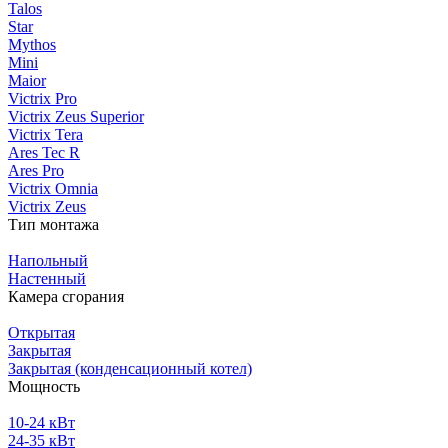
Talos
Star
Mythos
Mini
Maior
Victrix Pro
Victrix Zeus Superior
Victrix Tera
Ares Tec R
Ares Pro
Victrix Omnia
Victrix Zeus
Тип монтажа
Напольный
Настенный
Камера сгорания
Открытая
Закрытая
Закрытая (конденсационный котел)
Мощность
10-24 кВт
24-35 кВт