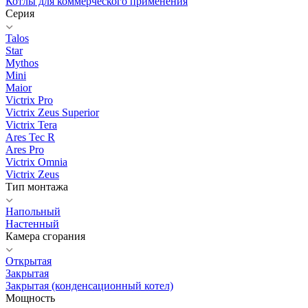
Котлы для коммерческого применения
Серия
Talos
Star
Mythos
Mini
Maior
Victrix Pro
Victrix Zeus Superior
Victrix Tera
Ares Tec R
Ares Pro
Victrix Omnia
Victrix Zeus
Тип монтажа
Напольный
Настенный
Камера сгорания
Открытая
Закрытая
Закрытая (конденсационный котел)
Мощность