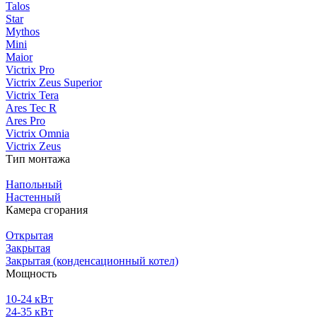
Talos
Star
Mythos
Mini
Maior
Victrix Pro
Victrix Zeus Superior
Victrix Tera
Ares Tec R
Ares Pro
Victrix Omnia
Victrix Zeus
Тип монтажа
Напольный
Настенный
Камера сгорания
Открытая
Закрытая
Закрытая (конденсационный котел)
Мощность
10-24 кВт
24-35 кВт