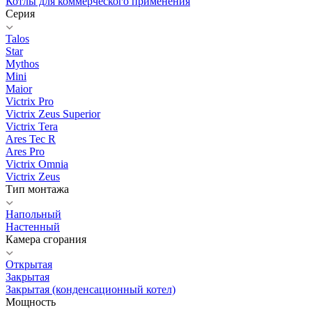
Котлы для коммерческого применения
Серия
Talos
Star
Mythos
Mini
Maior
Victrix Pro
Victrix Zeus Superior
Victrix Tera
Ares Tec R
Ares Pro
Victrix Omnia
Victrix Zeus
Тип монтажа
Напольный
Настенный
Камера сгорания
Открытая
Закрытая
Закрытая (конденсационный котел)
Мощность