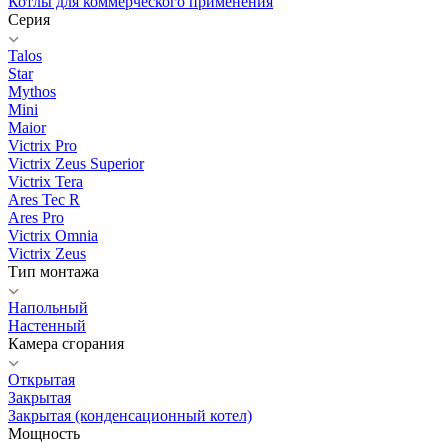
Котлы для коммерческого применения
Серия
Talos
Star
Mythos
Mini
Maior
Victrix Pro
Victrix Zeus Superior
Victrix Tera
Ares Tec R
Ares Pro
Victrix Omnia
Victrix Zeus
Тип монтажа
Напольный
Настенный
Камера сгорания
Открытая
Закрытая
Закрытая (конденсационный котел)
Мощность