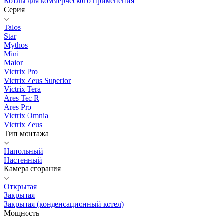
Котлы для коммерческого применения
Серия
Talos
Star
Mythos
Mini
Maior
Victrix Pro
Victrix Zeus Superior
Victrix Tera
Ares Tec R
Ares Pro
Victrix Omnia
Victrix Zeus
Тип монтажа
Напольный
Настенный
Камера сгорания
Открытая
Закрытая
Закрытая (конденсационный котел)
Мощность