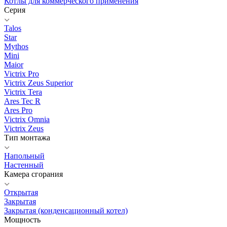
Котлы для коммерческого применения
Серия
Talos
Star
Mythos
Mini
Maior
Victrix Pro
Victrix Zeus Superior
Victrix Tera
Ares Tec R
Ares Pro
Victrix Omnia
Victrix Zeus
Тип монтажа
Напольный
Настенный
Камера сгорания
Открытая
Закрытая
Закрытая (конденсационный котел)
Мощность