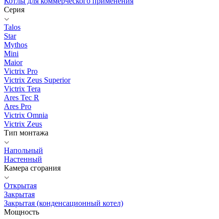
Котлы для коммерческого применения
Серия
Talos
Star
Mythos
Mini
Maior
Victrix Pro
Victrix Zeus Superior
Victrix Tera
Ares Tec R
Ares Pro
Victrix Omnia
Victrix Zeus
Тип монтажа
Напольный
Настенный
Камера сгорания
Открытая
Закрытая
Закрытая (конденсационный котел)
Мощность