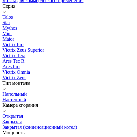
Котлы для коммерческого применения
Серия
Talos
Star
Mythos
Mini
Maior
Victrix Pro
Victrix Zeus Superior
Victrix Tera
Ares Tec R
Ares Pro
Victrix Omnia
Victrix Zeus
Тип монтажа
Напольный
Настенный
Камера сгорания
Открытая
Закрытая
Закрытая (конденсационный котел)
Мощность