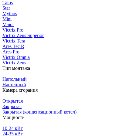
Talos
Star
Mythos
Mini
Maior
Victrix Pro
Victrix Zeus Superior
Victrix Tera
Ares Tec R
Ares Pro
Victrix Omnia
Victrix Zeus
Тип монтажа
Напольный
Настенный
Камера сгорания
Открытая
Закрытая
Закрытая (конденсационный котел)
Мощность
10-24 кВт
24-35 кВт