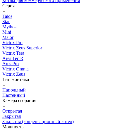
Котлы для коммерческого применения
Серия
Talos
Star
Mythos
Mini
Maior
Victrix Pro
Victrix Zeus Superior
Victrix Tera
Ares Tec R
Ares Pro
Victrix Omnia
Victrix Zeus
Тип монтажа
Напольный
Настенный
Камера сгорания
Открытая
Закрытая
Закрытая (конденсационный котел)
Мощность