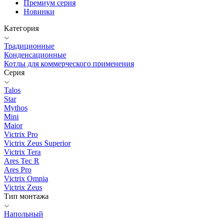
Премиум серия
Новинки
Категория
Традиционные
Конденсационные
Котлы для коммерческого применения
Серия
Talos
Star
Mythos
Mini
Maior
Victrix Pro
Victrix Zeus Superior
Victrix Tera
Ares Tec R
Ares Pro
Victrix Omnia
Victrix Zeus
Тип монтажа
Напольный