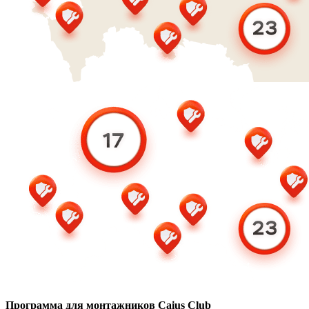
Программа для монтажников Caius Club