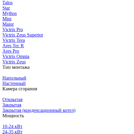
Talos
Star
Mythos
Mini
Maior
Victrix Pro
Victrix Zeus Superior
Victrix Tera
Ares Tec R
Ares Pro
Victrix Omnia
Victrix Zeus
Тип монтажа
Напольный
Настенный
Камера сгорания
Открытая
Закрытая
Закрытая (конденсационный котел)
Мощность
10-24 кВт
24-35 кВт