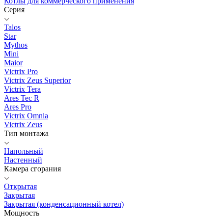
Котлы для коммерческого применения
Серия
Talos
Star
Mythos
Mini
Maior
Victrix Pro
Victrix Zeus Superior
Victrix Tera
Ares Tec R
Ares Pro
Victrix Omnia
Victrix Zeus
Тип монтажа
Напольный
Настенный
Камера сгорания
Открытая
Закрытая
Закрытая (конденсационный котел)
Мощность